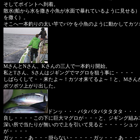
そしてポイントへ到着。
散水(船から水を撒き小魚が水面で暴れているように見せる
を撒く）。
そこへ一本釣りの太い竿でバケを小魚のように動かしてカツ
MさんとNさん、Kさんの三人で一本釣り開始。
私とTさん、Sさんはジギングでマグロを狙う事に・・・・
しばらくして・・来たよ～！カツオ来てるよ～！と、Mさん
ポツポツ上がり出した。
ドンッ・・・バタバタバタタタタ・・・
良し・・・・この下に巨大マグロが・・・と、ジギング組み
深い所で当たりが無いので上を引いて見ると・・・・シュッ
が・・・・
ガッ・・・あ・・・掛らない・・・・・ガッ・・・あ・・・