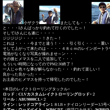
小ザクラ
またしても・・・
と・・・Iさんばっかり釣れて行くのでした～！
そしてIさんにも遂に・・・・
ジジジジジ・・・・・！きた～！
これは・・・・今までと違う！・・・引く引く・・・・重い
そして上がって来たのは・・・・４８ｃｍのレインボートラ
電池がなくなり写真が撮れませ～ン・・・
その後ヒメマスを二人で追加して・・・
もういい時間になってのでPM2:30終了！
一人じゃ色々な事が解らなかった・・・釣れて楽しい！
良かった良かった・・・
お土産のヒメマスを持って帰宅したのでした～！
<本日のレイクトローリングタックル>
ロッド
：
CLVカスタムレイクトローリングロッド
×２
リール
：
ABU9000CL
×２
ライン
：
レッドコアライン
１８LB＋ナイロンリーダー3.5号+
ルアー
：
ウッドベイト
WB6CDT
（銀箔ワカサギ）/
WB8SD