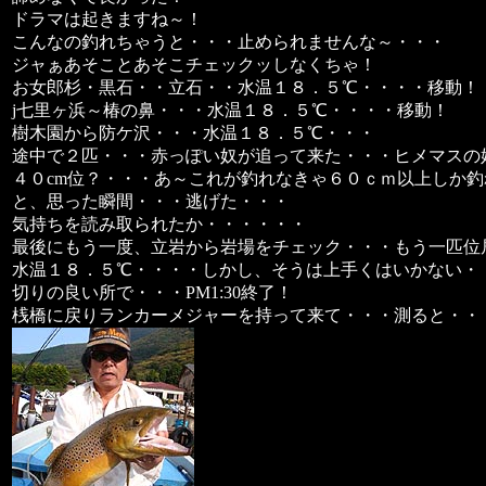
ドラマは起きますね～！
こんなの釣れちゃうと・・・止められませんな～・・・
ジャぁあそことあそこチェックッしなくちゃ！
お女郎杉・黒石・・立石・・水温１８．５℃・・・・移動！
j七里ヶ浜～椿の鼻・・・水温１８．５℃・・・・移動！
樹木園から防ケ沢・・・水温１８．５℃・・・
途中で２匹・・・赤っぽい奴が追って来た・・・ヒメマスの
４０cm位？・・・あ～これが釣れなきゃ６０ｃｍ以上しか
と、思った瞬間・・・逃げた・・・
気持ちを読み取られたか・・・・・・
最後にもう一度、立岩から岩場をチェック・・・もう一匹位
水温１８．５℃・・・・しかし、そうは上手くはいかない・
切りの良い所で・・・PM1:30終了！
桟橋に戻りランカーメジャーを持って来て・・・測ると・・