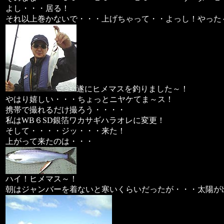
よし・・・居る！
それ以上巻かないで・・・上げちゃって・・よっし！やった
遂にヒメマスを釣りました～！
やはり嬉しい・・・ちょっとニヤケてま～ス！
携帯で撮れるだけ撮ろう・・・・
私はWB６SD銀箔ワカサギハラオレに変更！
そして・・・・ジッ・・・来た！
上がって来たのは・・・
ハイ！ヒメマス～！
朝はジャンバーを着ないと寒いくらいだったが・・・太陽が