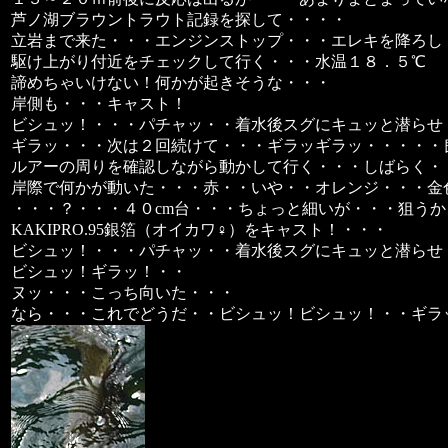
芦ノ湖ブラウントラウト記録を探して・・・・
立岩まで来た・・・エンジンストップ・・・エレキを降ろし
駆け上がり付近をチェックして行く・・・水温１８．５℃
諦めちゃいけない！何かが起きそうな・・・
岸側も・・・キャスト！
ビシュッ！・・・パチャッ・・着水後スグにキュッと潜らせ
ギラッ・・・次は２回続けて・・・ギラッギラッ・・・・・
ルアーの周りを確認しながら動かして行く・・・しばらく・
岸際で何かが動いた・・・赤・・いや・・オレンジ・・・金
・・・？・・・４０cm台・・・ちょっと細いが・・・狙うか
KAKIPRO.95銀箔（オイカワ♀）をキャスト！・・・
ビシュッ！・・・パチャッ・・着水後スグにキュッと潜らせ
ビシュッ！ギラッ！・・
ヌッ・・・こっち向いた・・・
なら・・・これでどうだ・・ビシュッ！ビシュッ！・・ギラ