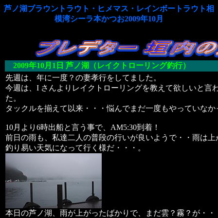
芦ノ湖ブラウントラウト・ヒメマス・レインボートラウト相
模湾シーラ本かつお2009年10月
2009年10月1日
芦ノ湖
（
レイクトローリング
釣行）
先週は、年に一度？の妻孝行をしてました。
今週は、I さんよりレイクトローリングを教えて欲しいと言
た。
タックルを揃えて以来・・・悩んでまだ一度もやっていなか
10月より6時出船と言う事で、AM5:30到着！
前日の雨も、私達二人の普段の行いが良いようで・・雨は上
釣り易い天気になって行く様だ・・・。
本日の芦ノ湖、雨が上がったばかりで、まだ雲？霧？が・・