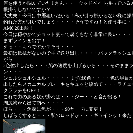
何を使うか悩んでいた I さん・・・ウッドベイト持ってい
根掛りしないですか？
大丈夫！今日は中層狙いだから！私が引っ掛からない様に操
釣れた方が良いでしょう・・・・そうですね！と使う事に・
AM6:20出船！
今日は穏やかでチョット雲って暑くもなく非常に良い・・・
まずラインを出す！
えっ・・もうですか？そう・・・
最初は抵抗がないので手で送り出し・・・・バックラッシュ
がら
2色位出したら・・・船の速度を上げるから・・・そのまま
ン・・・
シュルシュルシュル・・・・・まずは8色・・・・色の境目
出したらメカニカルブレーキをキュッと絞めて・・・ラチェ
クラッチをOFF！
これで力のある奴が掛れば・・・ジー・・と音が出る！
湖尻湾から出て南へ・・・・
ほら・・・魚探に魚が・・・90ヤードに変更！
しばらくすると・・・私のロッドが・・・ギュインッ！来た