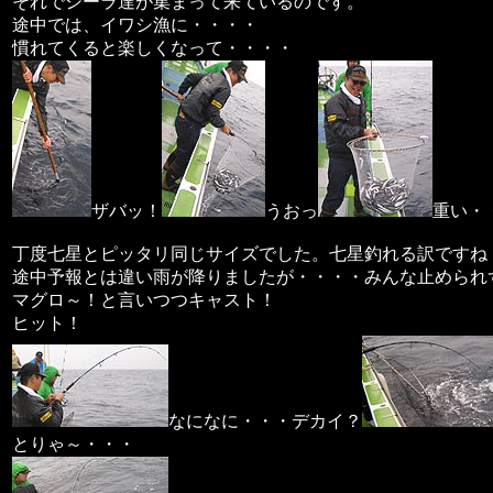
それでシーラ達が集まって来ているのです。
途中では、イワシ漁に・・・・
慣れてくると楽しくなって・・・・
ザバッ！
うおっ
重い・
丁度七星とピッタリ同じサイズでした。七星釣れる訳ですね
途中予報とは違い雨が降りましたが・・・・みんな止められ
マグロ～！と言いつつキャスト！
ヒット！
なになに・・・デカイ？
とりゃ～・・・