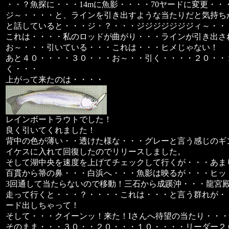
・・？魚探に・・・14mに魚影・・・・70ヤードに変更・・
ジ～・・・・と、ラインを引き出すような当たりだと気持ち
と話していると・・・ジ・？・・・ジジジジジジジィ～・・
これは・・・・私のロッドが曲がり・・・ラインが引き出さ
お～・・・引いている・・・これは・・・ヒメじゃない！
あと４０・・・・３０・・・お～・・引く・・・・２０・・
く・・・
上がって来たのは・・・・
レインボートラウトでした！
良く引いてくれました！
背中の色が薄い・・透けた様な・・・グレーと言う感じのギ
イケスに入れて回復したのでリリースしました。
そして湖中央を速度を上げてチェックして行くが・・・あま
百貫から箒の鼻・・・白浜へ・・・魚影は映るが・・・ヒッ
3回通して当たらないので移動！三石から成蹊沖・・・龍宮
走って行くと・・・？・・・・これは・・・と言う群れが・・
ード出しちゃって！
そして・・・クイーンッ！来た！Iさんへ待望の当たり・・
そのまま・・・３０・・２０・・・１０・・・・リーダー２