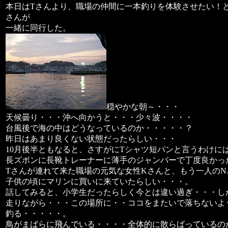
本日はTさんより、職場の仲間に一本釣りを体験させたい！
さんが
一緒に同行した。
穏やかな朝～・・・
天候曇り・・・沖へ向かうと・・・少々波・・・・
台風後で海の中はどうなっているのか・・・・・？
昨日はあまり良くない状態だったらしい・・・
10月後半ともなると、さすがにTシャツ短パンと言うわけに
長ズボンに長靴トレーナーに薄手のジャンバーで丁度良かっ
Tさんが連れて来た職場の元気な女性Kさんと、もう一人の
子供の頃にマリンに買いに来ていたらしい・・・。
話してみると、小学生だったらしく今とは違い過ぎ・・・し
走りながら・・・この場所に・・ココをまたいで落ちないよ
釣る・・・・・。
鳥がまばらに飛んでいる・・・・全体的に散らばっているの