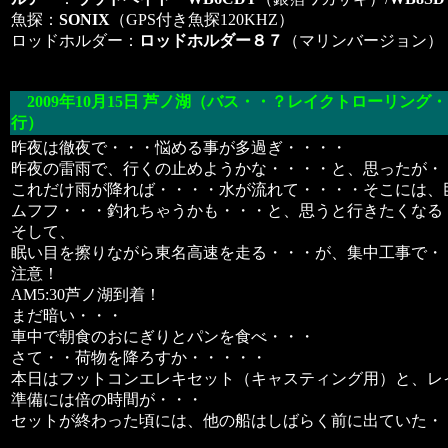
魚探：
SONIX
（GPS付き魚探120KHZ）
ロッドホルダー：
ロッドホルダー８７
（マリンバージョン）
2009年10月15日
芦ノ湖
（
バス・・？レイクトローリング
・
行）
昨夜は徹夜で・・・悩める事が多過ぎ・・・・
昨夜の雷雨で、行くの止めようかな・・・・と、思ったが・
これだけ雨が降れば・・・・水が流れて・・・・そこには、
ムフフ・・・釣れちゃうかも・・・と、思うと行きたくなる
そして、
眠い目を擦りながら東名高速を走る・・・が、集中工事で・
注意！
AM5:30芦ノ湖到着！
まだ暗い・・・
車中で朝食のおにぎりとパンを食べ・・・
さて・・荷物を降ろすか・・・・・
本日はフットコンエレキセット（キャスティング用）と、レ
準備には倍の時間が・・・
セットが終わった頃には、他の船はしばらく前に出ていた・