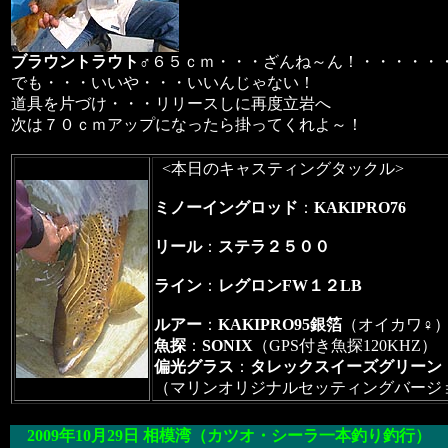
ブラウントラウト
♂６５ｃｍ・・・ざんね～ん！・・・・・
でも・・・いいや・・・いいんじゃない！
道具を片づけ・・・リリースしに再度立岩へ
次は７０ｃｍアップになったら掛ってくれよ～！
<本日のキャスティングタックル>
ミノーイングロッド
：
KAKIPRO76
リール
：
ステラ２５００
ライン
：
レグロンFW１２LB
ルアー
：
KAKIPRO95銀箔
（オイカワ♀
魚探
：
SONIX
（GPS付き魚探120KHZ）
偏光グラス
：
タレックスイーズグリーン
（マリンオリジナルセッティングバージ
2009年10月29日
相模湾
（
カツオ・シーラ一本釣り
釣行）