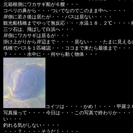
元箱根側にワカサギ船が６艘・・・
コペリの鼻から・・・ついでなのでこのまま中へ・・・・
岸側に若さ後は居たが・・・バスは居ない・・・・
観光船桟橋までやって無反応・・・水温１８．２℃・・・・
三ツ石は、飛ばして白浜へ・・・
岸側にワカサギは居るが・・・
掛け上がりから岸辺まで・・・・居ない・・・たまに見える
桟橋でバスを１匹確認・・・ココまで来たら最後まで・・・
？・・・・水中に・・何やら動く物体・・・
コイツは・・・・かめ！・・・・甲羅２
写真撮って・・・・今日は・・・この写真で終わりか・・・
い・・・
釣れる気がしない・・・・
・・・？・・・・そうだ！・・・・