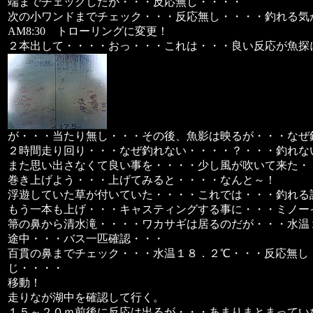
端までチェックしたが・・・反応無し・・・・
次の小ワンドまでチェック・・・反応無し・・・・釣れる気
AM8:30 トローリングに変更！
２本出して・・・・おっ・・・これは・・・良い反応が魚探
が・・・当たり無し・・・その後、魚影は映るが・・・なぜ
２時間走り回り・・・なぜ釣れない・・・・？・・・釣れな
また思い出さなくて良い事を・・・・少し風が吹いて来た・
巻き上げよう・・・上げてみると・・・・なんと～！
浮遊していた草が付いていた・・・・これでは・・・釣れる
もう一本も上げ・・・キャスティングする事に・・・ミノー
箒の鼻から清水滝・・・・ワカサギは居るのだが・・・水温
途中・・・バス一匹確認・・・
百貫の鼻までチェック・・・水温１８．２℃・・・反応無し
じ・・・・
移動！
走りなが湖中を確認して行く。
１５～２０ｍ前後に反応は出るが・・・あまりまとまってい