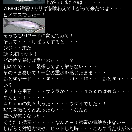
上がって来たのは・・・・・
WB8SD銀箔ワカサギを喰わえて上がって来たのは・・・
ヒメマスでした～！
そっちも90ヤードに変えてみて！
そして・・・しばらくすると・・・
ジジ・・来た！
Iさん初ヒット！
どの位で巻けば良いのか・・・？
初めてで・・・緊張してよく解らない・・・
そのまま巻いて！一定の重さを感じたまま・・・
あと50ヤード・・・30・・・・20・・10・・・あと20m・
い？・・・
ネットを用意・・・サクラか？・・・４５ｃｍは有る・・・
なんと～！・・・・
４５ｃｍの丸々太った・・・・ウグイでした～！
写真を撮ろうと思ったら・・・・なんと～！
電池が無くなった～！
そうだ！携帯で・・・・なんと～！携帯の電池も少ない～！
しばらく対処方法や、ヒットした時・・・こんな当たりが来