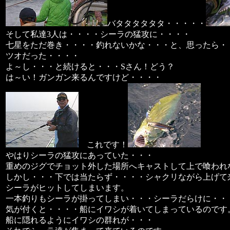
バタタタタタタ・・・・・
そして私達3人は・・・・シーラの猛攻に・・・・
七星をただ巻き・・・・釣れないかな・・・と、思ったら・
ツオだった・・・・
よ～し・・・と続けると・・・Sさん！どう？
は～い！ガンガン来るんですけど・・・・
これです！
やはりシーラの猛攻にあっていた・・・
重めのジグでチョット外した場所へキャストして上で喰われ
しかし・・・下では当たらず・・・・シャクリながら上げて
シーラがヒットしてしまいます。
一本釣りもシーラが掛ってしまい・・・シーラだらけに・・
気が付くと・・・・船にイワシが着いてしまっているのです
船に隠れるようにイワシの群れが・・・