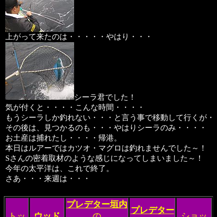
上がって来たのは・・・・・やはり・・・
シーラ君でした！
気が付くと・・・・こんな時間・・・・
もうシーラしか釣れない・・・と言う事で移動して行くが・
その後は、見つかるのも・・・やはりシーラのみ・・・・
お土産は捕れたし・・・・帰港。
本日はルアーではカツオ・マグロは釣れませんでした～！
Sさんの密着取材のような感じになってしまいました～！
今年の太平洋は、これで終了。
さあ・・・来週は・・・
プレデター垣内
プレデター
トッ
ウッド
の
ショッ