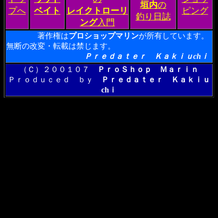
垣内
の
プへ
ベイト
レイクトローリ
ピング
釣り日誌
ング
入門
著作権は
プロショップマリン
が所有しています。
無断の改変・転載は禁じます。
Ｐｒｅｄａｔｅｒ Ｋａｋｉｕchｉ
（Ｃ）２００１０７
ＰｒｏＳｈｏｐ Ｍａｒｉｎ
Ｐｒｏｄｕｃｅｄ ｂｙ
Ｐｒｅｄａｔｅｒ Ｋａｋｉｕ
chｉ