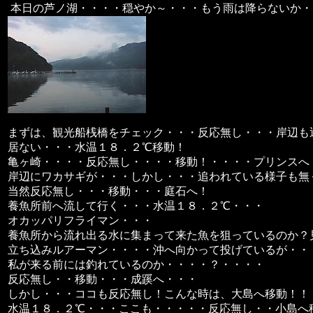
本日の芦ノ湖・・・・穏やか～・・・もう雨は降らないか・
まずは、観光船桟橋をチェック・・・反応無し・・・岸辺も
居ない・・・水温１８．２℃移動！
亀ヶ崎・・・・反応無し・・・・移動！・・・・プリンスへ
岸辺にワカサギが・・・しかし・・・追われている様子も無
当然反応無し・・・移動・・・庭石へ！
養魚所前へ流して行く・・・水温１８．２℃・・・
オカッパリフライマン・・・
養魚所から流れ出る水に集まって来た魚を狙っているのか？
立ち込みルアーマン・・・・沖へ向かって投げているが・・
私が来る前には釣れているのか・・・・？・・・・
反応無し・・移動・・・成蹊へ・・・
しかし・・・ココも反応無し！こんな時は、大島へ移動！！
水温１８．２℃・・・ここも・・・・・反応無し・・小島へ