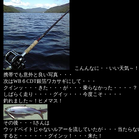
こんんなに・・いい天気～！
携帯でも意外と良い写真・・・
次はWB６CDT銀箔ワカサギにして・・・
クインッ・・・きた・・・が・・・乗らなかった・・・・？
しばらく走り・・・・グイッ・・・今度こそ・・・・
釣れました～！ヒメマス！
その後・・・Iさんは
ウッドベイトじゃないルアーを流していたが・・・当たらな
すると・・・・・・グインッ！・・・来た！