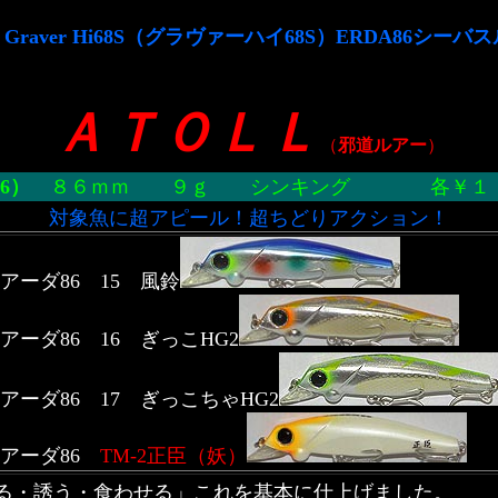
）Graver Hi68S（グラヴァーハイ68S）ERDA86シ
ＡＴＯＬＬ
（
邪道ルアー
）
86）
８６ｍｍ ９ｇ シンキング 各￥１，
対象魚に超アピール！超ちどりアクション！
アーダ86 15 風鈴
アーダ86 16 ぎっこHG2
アーダ86 17 ぎっこちゃHG2
アーダ86
TM-2正臣（妖）
る・誘う・食わせる」これを基本に仕上げました。