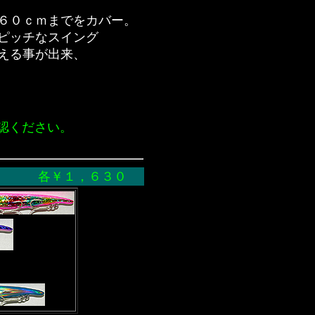
６０ｃｍまでをカバー。
ピッチなスイング
える事が出来、
認ください。
グ 各￥１，６３０