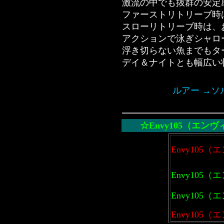
激流の中でも抜群の安定
ファーストリトリーブ時
スローリトリーブ時は、
アクションで泳ぎシャロ
浮き切らない魚までもタ
デイ＆ナイトとも幅広い
ルアー →ソ
☆
Envy105（エンヴ
Envy105
Envy105（
Envy105（
Envy105