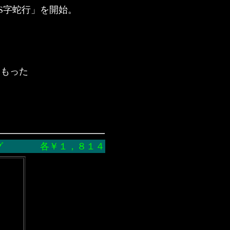
S字蛇行」を開始。
をもった
ング 各￥１，８１４