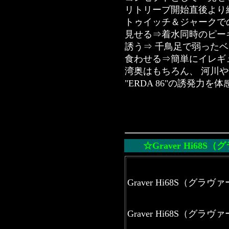
リトリーブ開始直後より
トゥイッチ＆ジャークで
見せる⇒着水同時のピー
誘う⇒ 千鳥足で弱った
食わせる⇒簡単にイレギ
湾奥はもちろん、 河川
"ERDA 86"の誘発力
☆Graver Hi68S（
グ
Graver Hi68S（グラ
Graver Hi68S（グラ