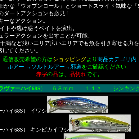
細かな「ウォブンロール」とショートスライド気味な「
のダートアクションも必見！
キーなアクション。
ベイトや逃げ惑うベイトを演出。
ュラーアクションを出すことが可能。
や干潟など浅いエリア広いエリアでも魚を引き寄せる力
を体感してください。
通信販売希望の方は
ショッピング
より
商品カテゴリ内
ルアー →ソルトルアー→邪道
をご確認ください。
赤字
の
品
は、
品切れ
です。
ラヴァーハイ68S
）
６８ｍｍ １１ｇ シンキ
ヴァーハイ68S） イワシ
ヴァーハイ68S） キンピカイワシ