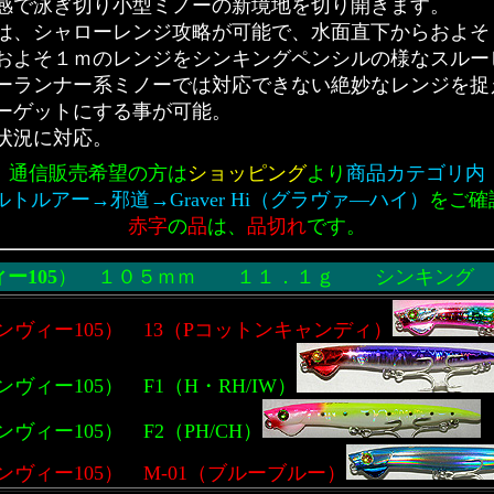
感で泳ぎ切り小型ミノーの新境地を切り開きます。
は、シャローレンジ攻略が可能で、水面直下からおよそ
およそ１ｍのレンジをシンキングペンシルの様なスルー
ーランナー系ミノーでは対応できない絶妙なレンジを捉
ーゲットにする事が可能。
状況に対応。
通信販売希望の方は
ショッピング
より
商品カテゴリ内
ルトルアー→邪道→Graver Hi（グラヴァ―ハイ）
をご確
赤字
の
品
は、
品切れ
です。
ィー105
） １０５ｍｍ １１．１ｇ シンキン
（エンヴィー105） 13（Pコットンキャンディ）
エンヴィー105） F1（H・RH/IW）
エンヴィー105） F2（PH/CH）
（エンヴィー105） M-01（ブルーブルー）