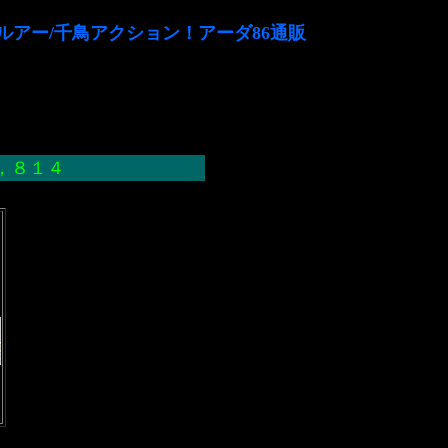
ーバスルアー/千鳥アクション！アーダ86通販
８１４