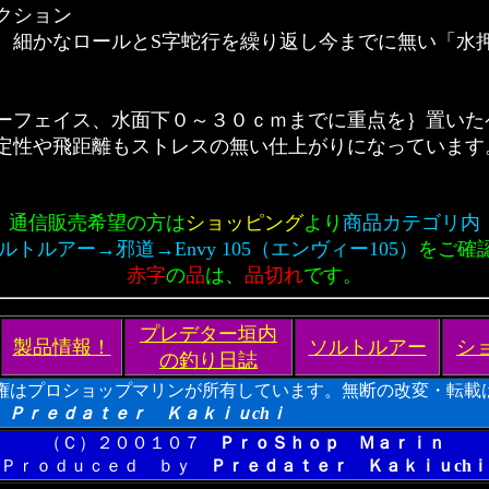
クション
、細かなロールとS字蛇行を繰り返し今までに無い「水
ーフェイス、水面下０～３０ｃｍまでに重点を｝置いた
定性や飛距離もストレスの無い仕上がりになっています
通信販売希望の方は
ショッピング
より
商品カテゴリ内
ルトルアー→邪道→Envy 105（エンヴィー105）
をご確
赤字
の
品
は、
品切れ
です。
プレデター垣内
製品情報！
ソルトルアー
シ
の釣り日誌
権はプロショップマリンが所有しています。無断の改変・転載
ａｔｅｒ Ｋａｋｉｕchｉ
（Ｃ）２００１０７
ＰｒｏＳｈｏｐ Ｍａｒｉｎ
Ｐｒｏｄｕｃｅｄ ｂｙ
Ｐｒｅｄａｔｅｒ Ｋａｋｉｕchｉ