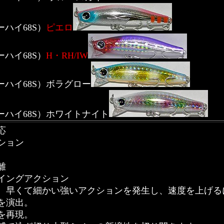
ァーハイ68S）
ピエロ
ァーハイ68S）
H・RH/IW
ヴァーハイ68S）ボラグロー
ラヴァーハイ68S）ホワイトナイト
応
ション
離
イングアクション
、早くて細かい強いアクションを発生し、速度を上げる
を演出。
を再現。