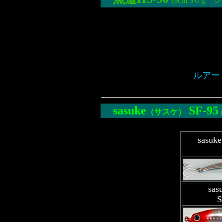
(9cm 3０g
ルアー
sasuke
SF-
95
（
サスケ
）
sas
sas
S