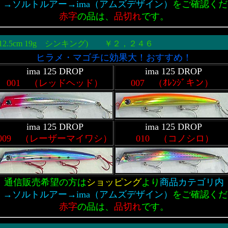
 →ソルトルアー→ima（アムズデザイン）
をご確認くだ
赤字
の品は、
品切れ
です。
(12.5cm 19g シンキング) ￥２，２４６
ヒラメ・マゴチに効果大！おすすめ！
ima 125 DROP
ima 125 DROP
001 （レッドヘッド）
007 （ｵﾚﾝｼﾞキン）
ima 125 DROP
ima 125 DROP
009 （レーザーマイワシ）
010 （コノシロ）
通信販売希望の方は
ショッピング
より
商品カテゴリ内
 →ソルトルアー→ima（アムズデザイン）
をご確認くだ
赤字
の品は、
品切れ
です。