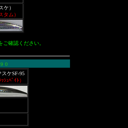
サスケ）
カスタム）
をご確認ください。
０９０
スケSF-95
ﾗｯｼｭﾍﾞｲﾄ）