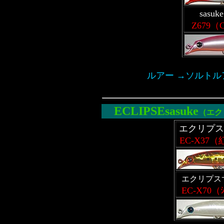
sas
Z679
ルアー →ソルトルア
ECLIPSEsasuke
（
エク
エクリプスサ
EC-X37
エクリプス
EC-X70（ｼ