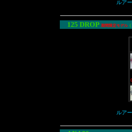
ルアー
125
DROP
期間限定モデル
ルアー