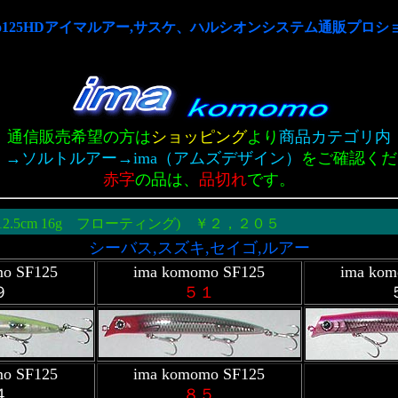
momo125HDアイマルアー,サスケ、ハルシオンシステム通販プロ
通信販売希望の方は
ショッピング
より
商品カテゴリ内
 →ソルトルアー→ima（アムズデザイン）
をご確認くだ
赤字
の品は、
品切れ
です。
(12.5cm 16g フローティング) ￥２，２０５
シーバス,スズキ,セイゴ,ルアー
mo SF125
ima komomo SF125
ima kom
９
５１
mo SF125
ima komomo SF125
４
８５