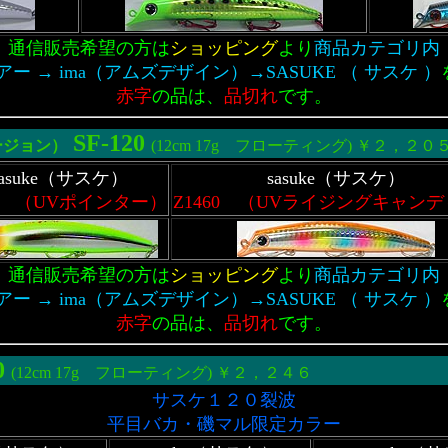
通信販売希望の方は
ショッピング
より
商品カテゴリ内
ー → ima（アムズデザイン）→SASUKE （ サスケ ）
赤字
の品は、
品切れ
です。
SF-120
ージョン
）
(12cm 17g フローティング) ￥２，２０
sasuke（サスケ）
sasuke（サスケ）
59 （UVポインター）
Z1460 （UVライジングキャン
通信販売希望の方は
ショッピング
より
商品カテゴリ内
ー → ima（アムズデザイン）→SASUKE （ サスケ ）
赤字
の品は、
品切れ
です。
0
(12cm 17g フローティング) ￥２，２４６
サスケ１２０裂波
平目バカ・磯マル限定カラー