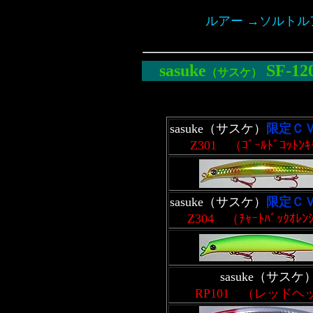
ルアー →ソルトルア
sasuke
SF-12
（サスケ）
sasuke（サスケ）
限定Ｃ
Z301 （ｺﾞｰﾙﾄﾞｺｯﾄﾝｷｬ
sasuke（サスケ）
限定Ｃ
Z304 （ﾁｬｰﾄﾊﾞｯｸｵﾚﾝｼ
sasuke（サスケ
RP101 （レッドヘ