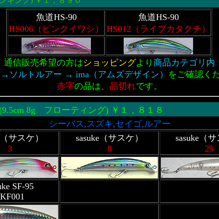
 シンキング) ￥１，８９０
魚道HS-90
魚道HS-90
HS006（ピンクイワシ）
HS012（ライブカタクチ）
通信販売希望の方は
ショッピング
より
商品カテゴリ内
 →ソルトルアー → ima（アムズデザイン）
をご確認く
赤字
の品は、
品切れ
です。
(9.5cm 8g フローティング) ￥１，８１８
シーバス,スズキ,セイゴ,ルアー
uke（サスケ）
sasuke（サスケ）
sasuke（
3
8
25
uke SF-95
KF001