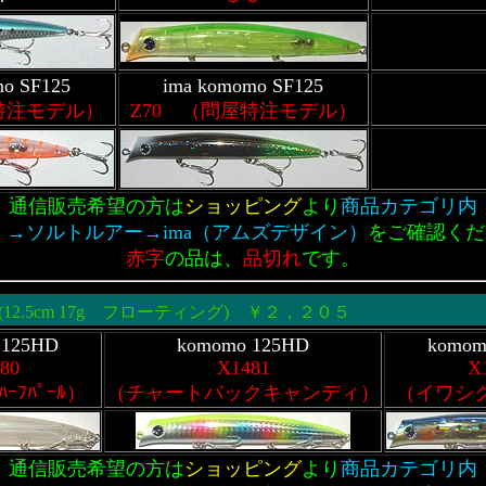
mo SF125
ima komomo SF125
特注モデル）
Z70 （問屋特注モデル）
通信販売希望の方は
ショッピング
より
商品カテゴリ内
 →ソルトルアー→ima（アムズデザイン）
をご確認くだ
赤字
の品は、
品切れ
です。
(12.5cm 17g フローティング) ￥２，２０５
 125HD
komomo 125HD
komom
80
X1481
X
ﾊｰﾌﾊﾟｰﾙ）
（チャートバックキャンディ）
（イワシ
通信販売希望の方は
ショッピング
より
商品カテゴリ内