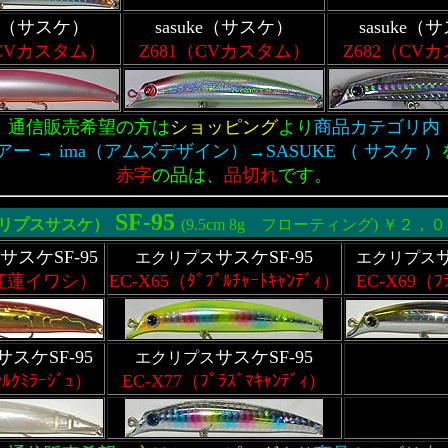
uke（サスケ）
sasuke（サスケ）
sasuke（
（CVカスタム）
Z681（CVカスタム）
Z682（CV
通信販売希望の方は
ショッピング
より
商品カテゴリ内
ー → ima（アムズデザイン）→SASUKE （ サスケ ）
赤字
の品は、
品切れ
です。
SF-95
リプスサスケ
）
(9.5cm 8g フローティング) ￥２，
スケSF-95
サスケSF-95
サ
エクリプス
エクリプス
（紅蓮イワシ）
EC-X65（ﾀﾞﾌﾞﾙﾁｬｰﾄｷｬﾝﾃﾞｨ）
EC-X69（ﾌ
サスケSF-95
サスケSF-95
エクリプス
ﾙｸﾐﾗｰｼﾞｭ）
EC-X77（ﾌﾟﾗｽﾞﾏｷｬﾝﾃﾞｨ）