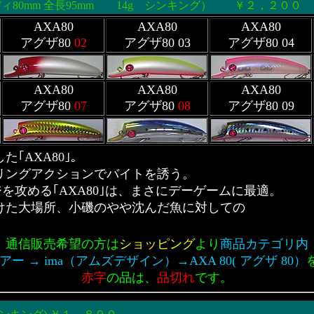
ィ80mm 全長95mm 14g シンキング） ￥２，２００
AXA80
AXA80
AXA80
アグザ80
02
アグザ80 03
アグザ80 04
AXA80
AXA80
AXA80
アグザ80
07
アグザ80
08
アグザ80 09
｢AXA80｣。
リングアクションでバイトを誘う。
ンジを攻める｢AXA80｣は、まさにデーゲームに最適。
けた大場所、小磯のやや沈んだ魚に対しての
通信販売希望の方は
ショッピング
より
商品カテゴリ内
ー → ima（アムズデザイン）→AXA 80( アグザ 80）
赤字
の品は、
品切れ
です。