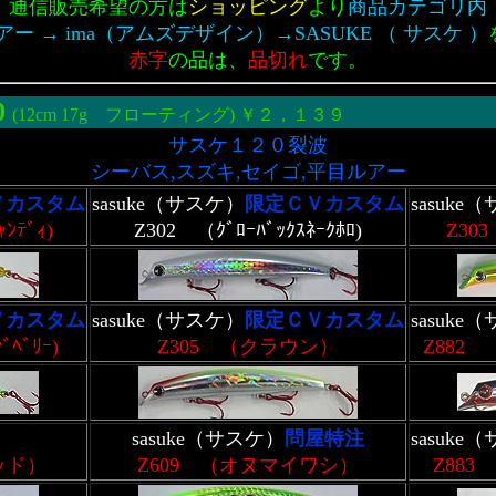
通信販売希望の方は
ショッピング
より
商品カテゴリ内
ー → ima（アムズデザイン）→SASUKE （ サスケ ）
赤字
の品は、
品切れ
です。
0
(12cm 17g フローティング) ￥２，１３９
サスケ１２０裂波
シーバス,スズキ,セイゴ,平目ルアー
Ｖカスタム
sasuke（サスケ）
限定ＣＶカスタム
sasuke
ﾝﾃﾞｨ)
Z302 （ｸﾞﾛｰﾊﾞｯｸｽﾈｰｸﾎﾛ)
Z3
Ｖカスタム
sasuke（サスケ）
限定ＣＶカスタム
sasuke
ﾞﾍﾞﾘｰ)
Z305 （クラウン）
Z882
）
sasuke（サスケ）
問屋特注
sasuke
ッド）
Z609 （オヌマイワシ）
Z88