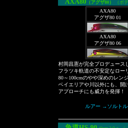
AXA
80
（アグザ80）
（ボデ
AXA80
アグザ80 01
AXA80
アグザ80 06
村岡昌憲が完全プロデュースした
フラツキ軌道の不安定なロー
80～100cmのやや深めのレ
ベイエリアや川以外にも、開
アプローチにも威力を発揮！
ルアー →ソルトルア
魚道
HS-90