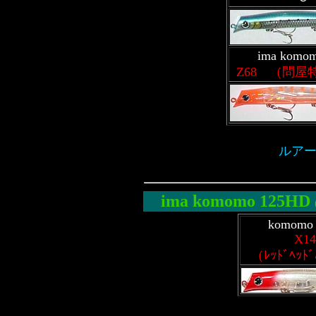
ima komo
Z68 （問屋
ルアー
ima komomo
125HD
komomo
X14
（ﾚｯﾄﾞﾍｯﾄﾞ