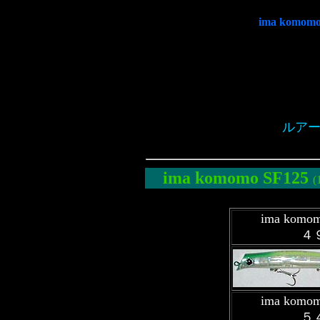
ima ko
ルアー
ima komomo
SF125
ima komo
４
ima komo
５