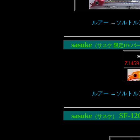
ルアー →ソルトルア
sasuke
（
サスケ
限定
UV
バ
Z14
ルアー →ソルトルア
sasuke
SF-12
（サスケ）