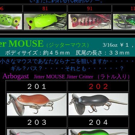
いまだに釣れる代表的ルアー。
06
81
91
1
ter MOUSE
ジッターマウス）
3/16oz ￥１
（
ボディサイズ：約４５ｍｍ 尻尾の長さ：３３ｍｍ
小さなマウスであなたならナニを狙いますか・・・・
ギル？バス？・・・・それとも・・・・・・？
Arbogast
Jitter MOUSE Jitter Critter （ラトル入り）
２０１
２０２
２０３
２０４