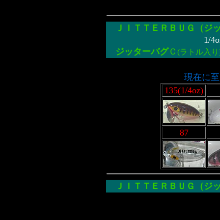
ＪＩＴＴＥＲＢＵＧ（
ジ
1/4oz(5.08cm) ・ 
ジッターバグ
Ｃ
(ラトル入り
現在に至
135(1/4oz)
87
ＪＩＴＴＥＲＢＵＧ（ジッ