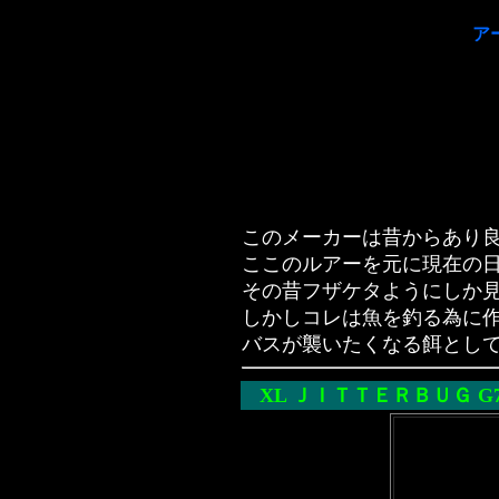
ア
このメーカーは昔からあり
ここのルアーを元に現在の
その昔フザケタようにしか
しかしコレは魚を釣る為に
バスが襲いたくなる餌とし
XL ＪＩＴＴＥＲＢＵＧ G7