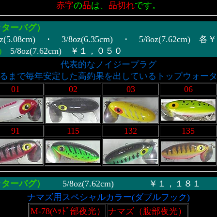
赤字
の
品
は、
品切れ
です。
ッターバグ
）
3/8oz(6.35cm) ・ 5/8oz(7.62cm) 各
5/8oz(7.62cm) ￥１，０５０
)
代表的なノイジープラグ
るまで毎年安定した高釣果を出しているトップウォータ
01
02
03
06
91
115
132
135
ターバグ）
5/8oz(7.62cm) ￥１，１８１
ナマズ用スペシャルカラー(ダブルフック)
M-78(ﾍｯﾄﾞ部夜光）
ナマズ（腹部夜光）