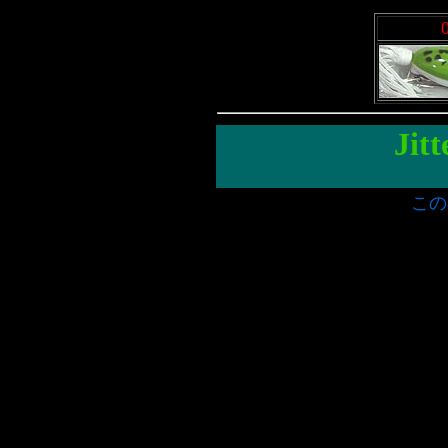
Jit
この