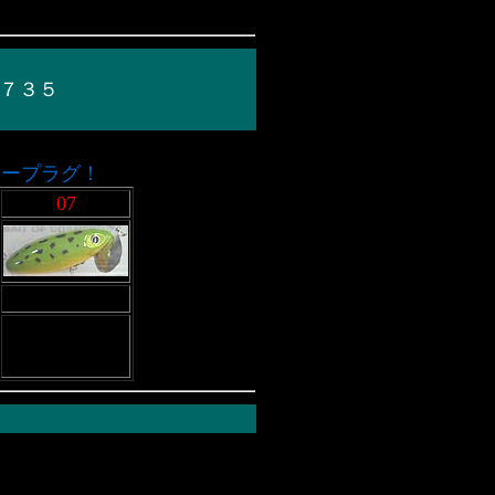
￥７３５
ープラグ！
07