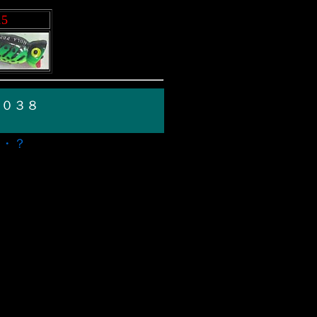
15
，０３８
・・？