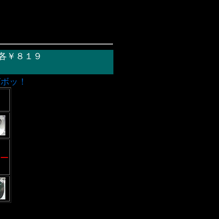
 各￥８１９
ガボッ！
ー