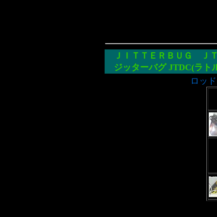
ＪＩＴＴＥＲＢＵＧ
Ｊ
ジッターバグ JTDC
(ラト
ロッド