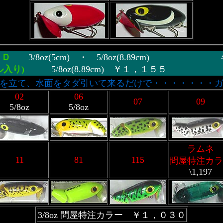
ＴＤ
3/8oz(5cm) ・ 5/8oz(8.89cm)
ル入り)
5/8oz(8.89cm) ￥１，１５５
を立て、水面をタダ引いて来るだけで・・・・・・・
02
06
07
09
5/8oz
5/8oz
ラムネ
11
81
115
問屋特注カラ
\1,197
3/8oz 問屋特注カラー ￥１，０３０