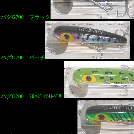
バグG700 ブラック
バグG700 パーチ
グG700 ﾌﾛｯｸﾞﾎﾜｲﾄﾍﾞﾘｰ