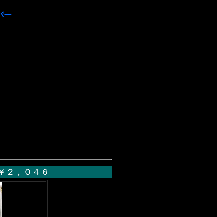
パー
z ￥２，０４６