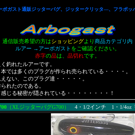
ーボガスト通販ジッターバグ、ジッタークリッタ―、フラポッ
通信販売希望の方は
ショッピング
より
商品カテゴリ内
ルアー →アーボガスト
をご確認ください。
赤字
の
品
は、
品切れ
です。
良く釣れたルアーです。
日本では多くのプラグが作られ売られている・・・・。
見えない、このプラグ達・・・・・。
作られたのである。
て感じる秘密が隠されている・・・・・・・・！
00
（XLジッターバグG700）
4・1/2インチ 1・1/4o