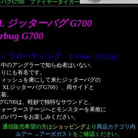
ーバグG700 ファイヤータイガー
 ジッターバグ G700
erbug G700
cm）フローティング 1.1/4oz（31.2g）
界中のアングラーで知らぬ者はいない、
まりにも有名です。
フィッシュを虜にして来たジッターバグの
XLジッターバグG700）、両サイドと
装着。
グG700は、軽妙で独特なサウンドと、
ウォーターステージへとモンスターを果敢に
はのパワーをお楽しみください。
通信販売希望の方は
ショッピング
より
商品カテゴリ内
ルアー →アーボガスト
をご確認ください。