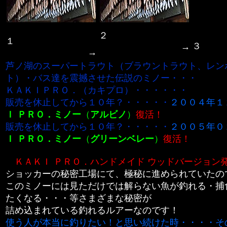
２
１
→
→
芦ノ湖のスーパートラウト（ブラウントラウト、レン
ト）・バス達を震撼させた伝説のミノー・・・
ＫＡＫＩＰＲＯ．（カキプロ）・・・・・・
販売を休止してから１０年？・・・・・
２００４年１
Ｉ ＰＲＯ．ミノー
（
アルビノ
）
復活！
販売を休止してから１０年？・・・・・
２００５年０
Ｉ ＰＲＯ．ミノー
（
グリーンベレー
）
復活！
ＫＡＫＩ ＰＲＯ．ハンドメイド ウッドバージョン
ショッカーの秘密工場にて、極秘に進められていたの
このミノーには見ただけでは解らない魚が釣れる・捕
たくなる・・・等さまざまな秘密が
詰め込まれている釣れるルアーなのです！
使う人が本当に釣りたい！と思い続けた時・・・・そ