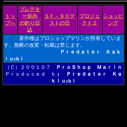
プレデタ
トッ
ー垣内
ＳＦ－９０テ
プロジェ
ショッピ
プへ
の釣り日
ストの日
クト２
ング
誌
著作権はプロショップマリンが所有していま
す。無断の改変・転載は禁じます。
Ｐｒｅｄａｔｅｒ
Ｋａｋ
ｉｕchｉ
（Ｃ）２００１０７
ＰｒｏＳｈｏｐ Ｍａｒｉｎ
Ｐｒｏｄｕｃｅｄ ｂｙ
Ｐｒｅｄａｔｅｒ Ｋａ
ｋｉｕchｉ