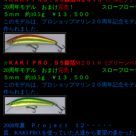
20周年モデル おまけ
完売
！
スローフローテ
５ｍｍ 約10.5ｇ ￥１３，５００
このモデルは、プロショップマリン２０周年記念モデ
作られました。
☆
ＫＡＫＩ ＰＲＯ．９５銀箔
M２０ｔｈ
（グリーンベ
20周年モデル おまけ
完売
！
スローフローテ
５ｍｍ 約10.5ｇ ￥１３，５００
このモデルは、プロショップマリン２０周年記念モデ
作られました。
2008年夏 Ｐｒｏｊｅｃｔ
１２
・・・・・
昔、KAKI PRO.を使っていた人達から要望の多かっ