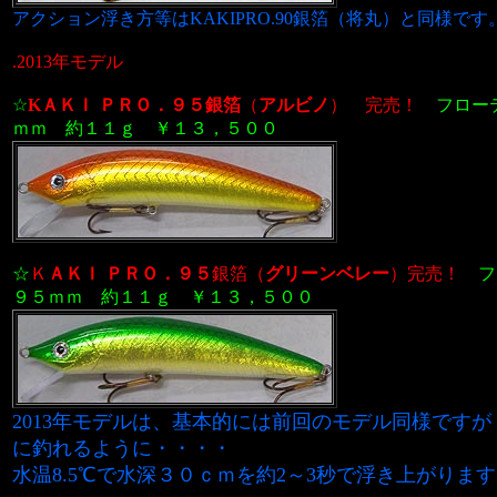
アクション浮き方等はKAKIPRO.90銀箔（将丸）と同様です
.2013年モデル
☆
KＡＫＩ ＰＲＯ．９５銀箔
（
アルビノ
）
完売！
フロー
ｍｍ 約１１ｇ
￥１３，５００
☆
Ｋ
ＡＫＩ ＰＲＯ．９５
銀箔（
グリーンベレー
）
完売！
９５ｍｍ 約１１ｇ
￥１３，５００
2013年モデルは、基本的には前回のモデル同様です
に釣れるように・・・・
水温8.5℃で水深３０ｃｍを約2～3秒で浮き上がりま