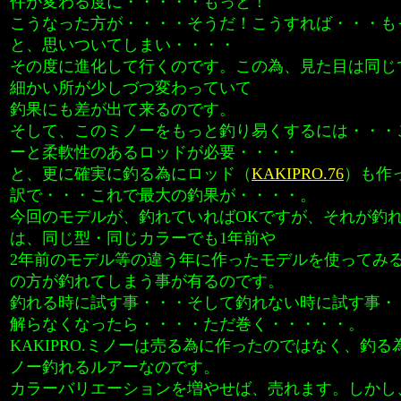
件が変わる度に・・・・・もっと！
こうなった方が・・・・そうだ！こうすれば・・・も
と、思いついてしまい・・・・
その度に進化して行くのです。この為、見た目は同じ
細かい所が少しづつ変わっていて
釣果にも差が出て来るのです。
そして、このミノーをもっと釣り易くするには・・・
ーと柔軟性のあるロッドが必要・・・・
と、更に確実に釣る為にロッド（
KAKIPRO.76
）も作
訳で・・・これで最大の釣果が・・・・。
今回のモデルが、釣れていればOKですが、それが釣
は、同じ型・同じカラーでも1年前や
2年前のモデル等の違う年に作ったモデルを使ってみ
の方が釣れてしまう事が有るのです。
釣れる時に試す事・・・そして釣れない時に試す事・
解らなくなったら・・・・ただ巻く・・・・・。
KAKIPRO.ミノーは売る為に作ったのではなく、釣
ノー釣れるルアーなのです。
カラーバリエーションを増やせば、売れます。しかし