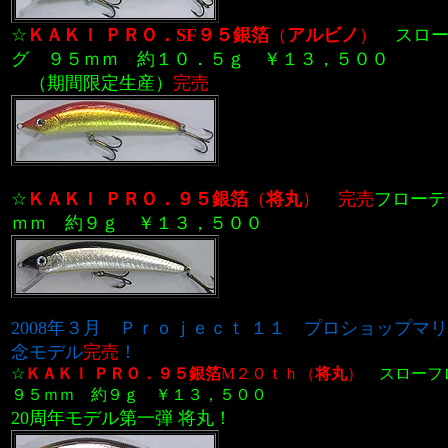
☆
ＫＡＫＩ ＰＲＯ．SF９５
銀箔
（
アルビノ
）
スロー
グ ９５ｍｍ 約１０．５ｇ ￥１３，５００
（期間限定生産）
完売
☆
ＫＡＫＩ ＰＲＯ．９５銀箔
（
将丸
）
完売
フローテ
ｍｍ 約９ｇ ￥１３，５００
2008年３月
Ｐｒｏｊｅｃｔ １１
プロショップマリ
念モデル
完売
！
☆
ＫＡＫＩ ＰＲＯ．９５銀箔
M２０ｔｈ
（
将丸
）
スローフ
９５ｍｍ 約９ｇ ￥１３，５００
20周年モデル第一弾 将丸！