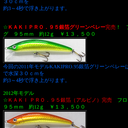
３０ｃｍを
約3～4秒で浮き上がります。
☆
ＫＡＫＩＰＲＯ．９５銀箔グリーンベレー
完売
！
グ ９５ｍｍ
約12ｇ
￥１３，５００
今回の2011年モデルKAKIPRO.95銀箔グリーンベレー
で水深３０ｃｍを
約3～4秒で浮き上がります。
2012
年モデル
☆
ＫＡＫＩ ＰＲＯ．９５銀箔（アルビノ）完売
フ
９５ｍｍ 約12ｇ
￥１３，５００