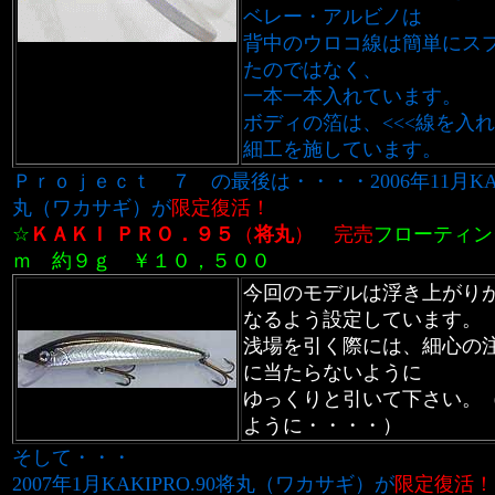
ベレー・アルビノは
背中のウロコ線は簡単にス
たのではなく、
一本一本入れています。
ボディの箔は、<<<線を入
細工を施しています。
Ｐｒｏｊｅｃｔ ７ の最後は・・・・2006年11月KAKI
丸（ワカサギ）が
限定復活！
☆
ＫＡＫＩ ＰＲＯ．
９５
（
将丸
）
完売
フローティン
ｍ 約９ｇ ￥１０，５００
今回のモデルは浮き上がり
なるよう設定しています。
浅場を引く際には、細心の
に当たらないように
ゆっくりと引いて下さい。
ように・・・・）
そして・・・
2007年1月KAKIPRO.90将丸（ワカサギ）が
限定復活！