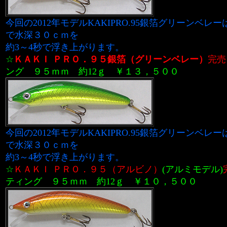
今回の2012年モデルKAKIPRO.95銀箔グリーンベレー
で水深３０ｃｍを
約3～4秒で浮き上がります。
☆
ＫＡＫＩ ＰＲＯ．９５銀箔（グリーンベレー）
完売
ング ９５ｍｍ
約12ｇ
￥１３，５００
今回の2012年モデルKAKIPRO.95銀箔グリーンベレー
で水深３０ｃｍを
約3～4秒で浮き上がります。
☆
ＫＡＫＩ ＰＲＯ．９５（アルビノ）
(アルミモデル)
ティング ９５ｍｍ 約12ｇ
￥１０，５００