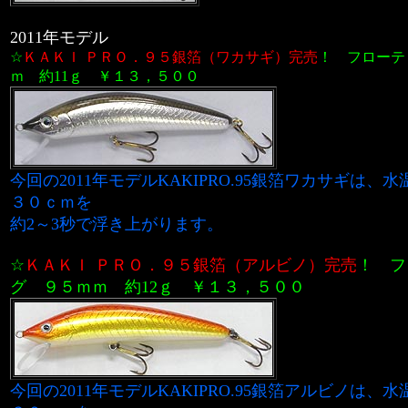
2011年モデル
☆
ＫＡＫＩ ＰＲＯ．９５銀箔（ワカサギ）
完売
！
フローテ
ｍ
約11ｇ
￥１３，５００
今回の2011年モデルKAKIPRO.95銀箔ワカサギは、水
３０ｃｍを
約2～3秒で浮き上がります。
☆
ＫＡＫＩ ＰＲＯ．９５銀箔（アルビノ）
完売
！
フ
グ ９５ｍｍ 約12ｇ
￥１３，５００
今回の2011年モデルKAKIPRO.95銀箔アルビノは、水