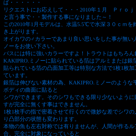
ば・・・・・・
リクエストにお応えして・・・2010年１月 Ｐｒｏ
と言う事で・・製作する事になりました～！
この2010年1月モデルは、水温5.5℃で水深３０ｃｍを
き上がります。
オイカワの♂カラーであまり良い思いをした事が無い
ノーをお使い下さい。
バスには特に強いカラーですよ！トラウトはもちろん
KAKIPRO.ミノーに貼られている箔はアルミまたは銀
貼られている箔の凸面加工等は特別な方法で1枚1枚加
ています。
銀箔は伸びない素材の為、KAKIPRO.ミノーのよう
ボディの曲面に貼ると
シワができます。そのシワもできる限り少ないように
すが完全に無くす事はできません。
1枚1枚手の指で密着させて行くので微妙な差でシワの
り凸部分の状態も変わります。
本物の魚も左右対称では有りませんが、人間が作るル
合、完全に対象になっていると