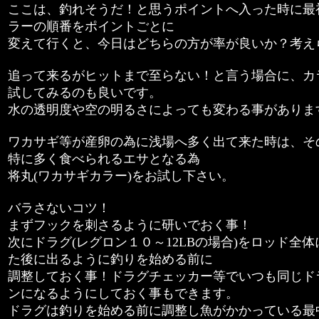
ここは、釣れそうだ！と思うポイントへ入った時に最
ラーの順番をポイントごとに
変えて行くと、今日はどちらの方が率が良いか？考え
追って来るがヒットまで至らない！と言う場合に、カ
試してみるのも良いです。
水の透明度や空の明るさによっても変わる事がありま
ワカサギ等が産卵の為に浅場へ多く出て来た時は、そ
特に多く食べられるエサとなる為
将丸(ワカサギカラー)をお試し下さい。
バラさないコツ！
まずフックを刺さるように研いでおく事！
次にドラグ(レグロン１０～12LBの場合)をロッド全
た後に出るように釣りを始める前に
調整しておく事！ドラグチェッカー等でいつも同じド
ンになるようにしておく事もできます。
ドラグは釣りを始める前に調整し魚がかかっている最