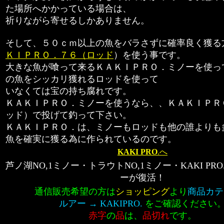
た場所へかかっている場合は、
祈りながら寄せるしかありません。
そして、５０ｃｍ以上の魚をバラさずに確率良く獲る
ＫＩＰＲＯ．７６（ロッド
）を使う事です。
大きな魚が喰って来るＫＡＫＩＰＲＯ．ミノーを使っ
の魚をシッカリ獲れるロッドを使って
いなくては宝の持ち腐れです。
ＫＡＫＩＰＲＯ．ミノーを使うなら、、ＫＡＫＩＰＲ
ッド）で投げて釣って下さい。
ＫＡＫＩＰＲＯ．は、ミノーもロッドも他の誰よりも
魚を確実に獲る為に作られているのです。
KAKI PRO
.へ
芦ノ湖NO,1ミノー・トラウトNO,1ミノー・KAKI PR
ーが復活！
通信販売希望の方は
ショッピング
より
商品カテ
ルアー → KAKIPRO.
をご確認ください
赤字
の
品
は、
品切れ
です。