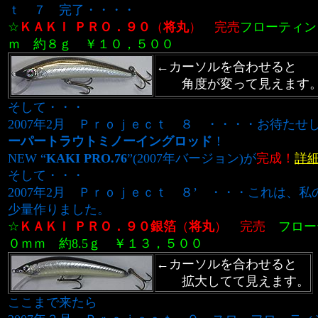
ｔ ７ 完了・・・・
☆
ＫＡＫＩ ＰＲＯ．
９０
（
将丸
）
完売
フローティン
ｍ 約８ｇ ￥１０，５００
←カーソルを合わせると
角度が変って見えます
そして・・・
2007年2月 Ｐｒｏｊｅｃｔ ８ ・・・・お待たせ
ーパートラウトミノーイングロッド
！
NEW “
KAKI PRO.76
”(2007年バージョン)が
完成！
詳
そして・・・
2007年2月
Ｐｒｏｊｅｃｔ ８’
・・・これは、私
少量作りました。
☆
ＫＡＫＩ ＰＲＯ．
９０銀箔
（
将丸
）
完売
フロー
０ｍｍ 約8.5ｇ ￥１３，５００
←カーソルを合わせると
拡大してて見えます。
ここまで来たら