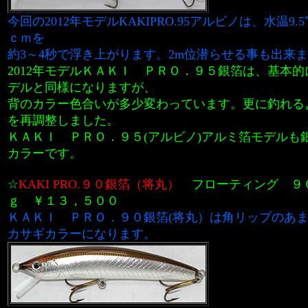
今回の2012年モデルKAKIPRO.95アルビノは、水温9
ｃｍを
約3～4秒で浮き上がります。
2m位潜らせる事も出来
2012年モデルＫＡＫＩ ＰＲＯ．９５銀箔は、基本的に
デルと同様になりますが、
背のカラー色合いが多少変わっています。更に釣れる
を再調整しました。
ＫＡＫＩ ＰＲＯ．９５(アルビノ)アルミ箔モデルも
カラーです。
☆
KAKI PRO.９０銀箔（将丸）
フローティング ９０
ｇ ￥１３，５００
ＫＡＫＩ ＰＲＯ．９０銀箔(将丸）は角リップのあ
カサギカラーになります。