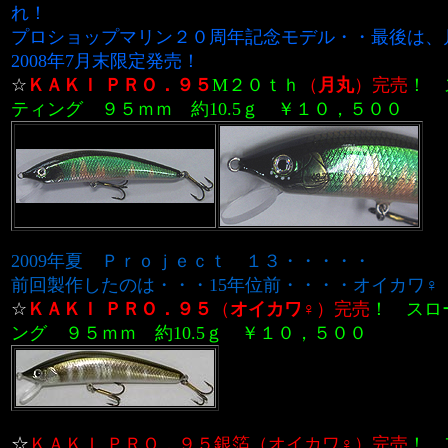
れ！
プロショップマリン２０周年記念モデル・・最後は、
2008年7月末
限定発売！
☆
ＫＡＫＩ ＰＲＯ．９５
M２０ｔｈ
（
月丸
）完売
！
ティング ９５ｍｍ 約10.5ｇ
￥１０，５００
2009年夏 Ｐｒｏｊｅｃｔ
１３
・・・・・
前回製作したのは・・・15年位前・・・・オイカワ♀
☆
ＫＡＫＩ ＰＲＯ．９５
（
オイカワ♀
）
完売
！
スロ
ング ９５ｍｍ 約10.5ｇ
￥１０，５００
☆
ＫＡＫＩ ＰＲＯ．９５銀箔（オイカワ♀）
完売
！