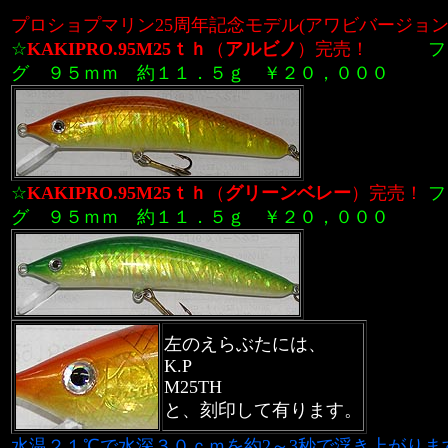
プロショプマリン25周年記念モデル(アワビバージョン
☆
KAKIPRO.95M25ｔｈ
（
アルビノ
）
完売！
フロ
グ
９５ｍｍ
約１１．５ｇ
￥２０，０００
☆
KAKIPRO.95M25ｔｈ
（
グリーンベレー
）
完売！
フ
グ ９５ｍｍ 約１１．５ｇ ￥２０，０００
左のえらぶたには、
K.P
M25TH
と、刻印して有ります。
水温２１℃で水深３０ｃｍを約2～3秒で浮き上がりま