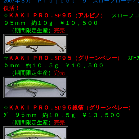
2007年３月
Ｐｒｏｊｅｃｔ ９
スローフローティ
復活！
☆
ＫＡＫＩ ＰＲＯ．SF９５
（
アルビノ
）
スローフ
９５ｍｍ 約１０ｇ ￥１０，５００
（期間限定生産）
完売
☆
ＫＡＫＩ ＰＲＯ．SF９５
（
グリーンベレー
）
ｽﾛｰ
５ｍｍ 約
１０．５
ｇ ￥１０，５００
（期間限定生産）
完売
☆
ＫＡＫＩ ＰＲＯ．SF９５
銀箔
（
グリーンベレー
）
ｸﾞ ９５ｍｍ 約
１０．５
ｇ ￥１３，５００
（期間限定生産）
完売