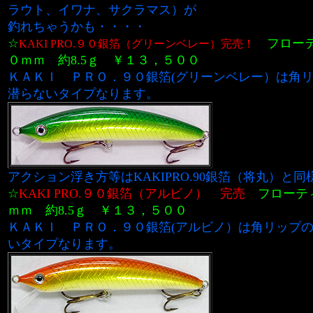
ラウト、イワナ、サクラマス）が
釣れちゃうかも・・・・
☆
フローテ
KAKI PRO.９０銀箔（グリーンベレー）完売！
０ｍｍ 約8.5ｇ ￥１３，５００
ＫＡＫＩ ＰＲＯ．９０銀箔(グリーンベレー）は角
潜らないタイプなります。
アクション浮き方等はKAKIPRO.90銀箔（将丸）と同
☆
KAKI PRO.９０銀箔（アルビノ）
完売
フローテ
ｍｍ 約8.5ｇ ￥１３，５００
ＫＡＫＩ ＰＲＯ．９０銀箔(アルビノ）は角リップ
いタイプなります。