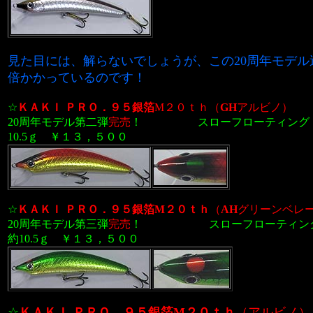
見た目には、解らないでしょうが、この20周年モデル
倍かかっているのです！
☆
ＫＡＫＩ ＰＲＯ．９５銀箔
M２０ｔｈ
（
GH
アルビノ）
20周年モデル第二弾
完売
！
スローフローティング 
10.5ｇ ￥１３，５００
☆
ＫＡＫＩ ＰＲＯ．９５銀箔
M２０ｔｈ
（
AH
グリーンベレ
20周年モデル第三弾
完売
！
スローフローティング
約10.5ｇ ￥１３，５００
☆
ＫＡＫＩ ＰＲＯ．９５銀箔
M２０ｔｈ
（アルビノ）