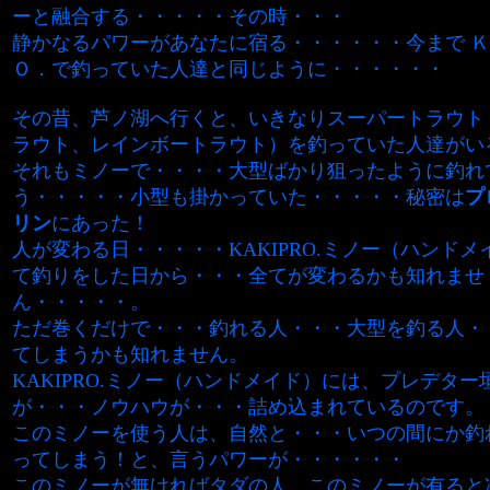
ーと融合する・・・・・その時・・・
静かなるパワーがあなたに宿る・・・・・・今まで Ｋ
Ｏ．で釣っていた人達と同じように・・・・・・
その昔、芦ノ湖へ行くと、いきなりスーパートラウト
ラウト、レインボートラウト）を釣っていた人達がい
それもミノーで・・・・大型ばかり狙ったように釣れ
う・・・・・小型も掛かっていた・・・・・秘密は
プ
リン
にあった！
人が変わる日・・・・・KAKIPRO.ミノー（ハンド
て釣りをした日から・・・全てが変わるかも知れませ
ん・・・・・。
ただ巻くだけで・・・釣れる人・・・大型を釣る人・
てしまうかも知れません。
KAKIPRO.ミノー（ハンドメイド）には、プレデタ
が・・・ノウハウが・・・詰め込まれているのです。
このミノーを使う人は、自然と・・・いつの間にか釣
ってしまう！と、言うパワーが・・・・・・
このミノーが無ければタダの人、このミノーが有ると