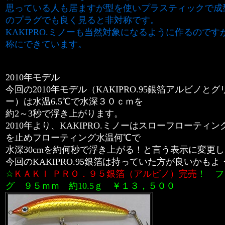
思っている人も居ますが型を使いプラスティックで成
のプラグでも良く見ると非対称です。
KAKIPRO.ミノーも当然対象になるように作るので
称にできています。
2010年モデル
今回の2010年モデル（KAKIPRO.95銀箔アルビノと
ー）は水温6.5℃で水深３０ｃｍを
約2～3秒で浮き上がります。
2010年より、KAKIPRO.ミノーはスローフローティ
を止めフローティング水温何℃で
水深30cmを約何秒で浮き上がる！と言う表示に変更
今回のKAKIPRO.95銀箔は持っていた方が良いかも
☆
ＫＡＫＩ ＰＲＯ．９５銀箔（アルビノ）
完売
！
フ
グ ９５ｍｍ 約10.5ｇ
￥１３，５００