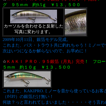
グ ９５ｍｍ 約9.5ｇ
￥１３，５００
カーソルを合わせると反射した
写真に変わります。
2009年10月11日、銀箔モデル完成。
これまた、バス・トラウト共に釣れちゃう！ミノーで
次はいつになるか解らないので、お早めに！
☆
ＫＡＫＩ ＰＲＯ．９５銀箔（
月丸
）
完売
！
フロー
５ｍｍ 約１０ｇ
￥１３，５００
これまた、KAKIPRO.ミノーを昔から使っているお
（ｵｲｶﾜ）の銀箔だけ無い！
何故？っと言われてしまいました・・・・・そう言わ