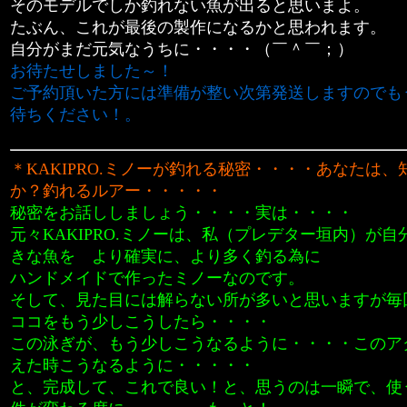
そのモデルでしか釣れない魚が出ると思いまよ。
たぶん、これが最後の製作になるかと思われます。
自分がまだ元気なうちに・・・・（￣＾￣；）
お待たせしました～！
ご予約頂いた方には準備が整い次第発送しますのでも
待ちください！。
＊
KAKIPRO.ミノーが釣れる秘密
・・・・あなたは、
か？釣れるルアー・・・・・
秘密をお話ししましょう・・・・実は・・・・
元々KAKIPRO.ミノーは、私（プレデター垣内）が
きな魚を より確実に、より多く釣る為に
ハンドメイドで作ったミノーなのです。
そして、見た目には解らない所が多いと思いますが毎
ココをもう少しこうしたら・・・・
この泳ぎが、もう少しこうなるように・・・・このア
えた時こうなるように・・・・・
と、完成して、これで良い！と、思うのは一瞬で、使