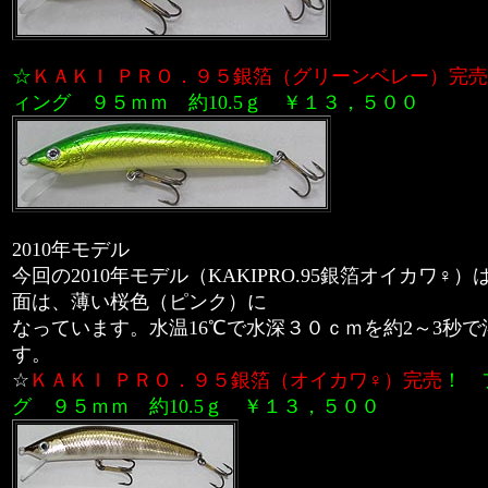
☆
ＫＡＫＩ ＰＲＯ．９５銀箔（グリーンベレー）
完売
ィング ９５ｍｍ
約10.5ｇ
￥１３，５００
2010
年モデル
今回の2010年モデル（KAKIPRO.95銀箔オイカワ♀
面は、薄い桜色（ピンク）に
なっています。水温16℃で水深３０ｃｍを約2～3秒
す。
☆
ＫＡＫＩ ＰＲＯ．９５銀箔（オイカワ♀）
完売
！
グ ９５ｍｍ 約10.5ｇ
￥１３，５００