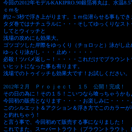
今回の2012年モデルKAKIPRO.90銀箔将丸は、水温8
ｃｍを
約2～3秒で浮き上がります。１ｍ位潜らせる事もでき
タダ巻ではナチュラルに・・・そしてゆっくりなスト
してとウィッチと
浅場の攻めにも効果大。
ゴツゴツした岸際をゆっくり（チョロッと）泳がし止
ゆっくり泳がし・・・止め・・・・・
必殺！ツバメ返し～！・・・・これだけでブラウント
いヒットになった事も有ります。
浅場でのトゥイッチも効果大です！お試しください。
2012年２月
Ｐｒｏｊｅｃｔ １５
公開！完成！
その日の為に！その１５！こいつなら喰っちゃうかも
今回初の販売となります・・・・お楽しみに・・・・
このシルエット＆アクション＆浮き方でこのカラーが
と釣れちゃう！
と言う事で、今回初めて販売する事になりました！
これでまた、スーパートラウト（ブラウントラウト、