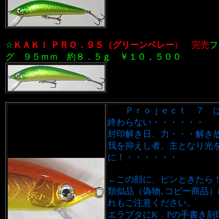
☆
ＫＡＫＩ ＰＲＯ．９５
（
グリーンベレー
）
完売
フ
グ ９５ｍｍ 約８．５ｇ ￥１０，５００
Ｐｒｏｊｅｃｔ ７ 
終わらない・・・・・・
封印解き日、力・・・解き
我を抑えし者、主となり光
に！・・・・・・
←この顔に、ピンときたら
類似品（偽物､コピー商品）
れもご注意ください。
エラブタにK．Pの手書き刻