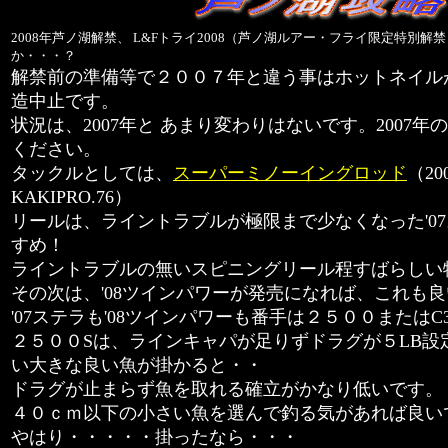
2008年芦ノ湖解禁、 L&Fトライ2008（芦ノ湖ルアー・フライ限定特別解禁
か・・・？
解禁前の準備等で２００７年と違う事はホットネイル
造中止です。
状況は、2007年と あまり変わりはないです。2007
ください。
タックルとしては、
スーパーミノーイングロッド
（2
KAKIPRO.76）
リールは、ライントラブルが極限まで少なくなった'0
すめ！
ライントラブルの無いスピニングリール程すばらしい
その次は、'08ツインパワーが発売になれば、これも
'07ステラも'08ツインパワーも番手は２５００またはC3
２５００Sは、ラインキャパが足りずドラグが５LB設
い大きな良い魚が掛かると・・
ドラグが止まらず魚を取れる確立がかなり低いです。
４０ｃｍ以下の小さい魚を選んで釣る気があれば良い
やはり・・・・・掛ったなら・・・