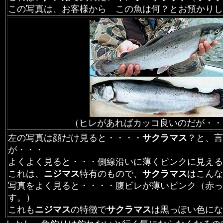
この写真は、お客様から この魚は何？とお預かりし
（ヒレがあればカッコ良いのだが・・
左の写真は顔だけ見ると・・・・
サクラマス
？と、言
が・・・
よくよく見ると・・・側線沿いに薄くピンクに見える
これは、
ニジマス
特有のもので、
サクラマス
はこんな
写真をよく見ると・・・・腹ビレが薄いピンク（赤っ
す。）
これも
ニジマス
の特徴で
サクラマス
は黒っぽい色にな