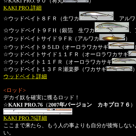
☆KAKI PRO.９０（将丸
）
KAKI PRO.詳細
☆ウッドベイト８ＦＲ（生ワカ
、アルワ
☆ウッドベイト９ＦH（銀箔 生ワカ
、
☆ウッドベイトサイド９ＦR（アルワカ
）
☆ウッドベイト９５LD（オーロラワカサギ
☆ウッドベイトサイド１１ＦＲ（オーロラワカサギ
☆ウッドベイト１１ＦＲ（オーロラワカサギ
☆ウッドベイト１３ＦＲ瀬楽夢（ワカサギ
ウッドベイト詳細
<ロッド>
デカイ奴を確実に獲るロッド！
☆
KAKI PRO.76
（
2007年バージョン
カキプロ７６
）
KAKI PRO.76詳細
ここまで来たら、もう人の事よりも自分が後悔しない
い。