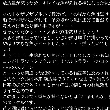
放流量が減った分、キレイな魚が釣れる様になった気
水の中をザブザブ歩いて行けば、その場から魚は逃げ
船でザバザバ近寄れば、その場から魚は逃げて当然で
考えれば当たり前の事ですが・・・
せっかくだから・・・大きい奴を釣りましょう！
大きな奴を狙っていると、小さい奴は勝手に掛かって
やはり大きな魚がヒットしたら・・・・捕りたいでし
ょ！
もう・・・一生釣れない魚がヒットしてしまうかも知
コレがトラウトタックルです！ウルトラライトのロッ
小型のスプーン。
と、いった間違った紹介をしている雑誌等に惑わされ
このタックルは本来 渓流等で３０ｃｍ位までを釣る
日本の渓流で３０ｃｍと言うのは尺物と言われ魚拓を
サイズなのです。
このタックルで大型魚が捕れないとは言いませんが、
のタックルです。
芦ノ湖は逃げられない管釣りとは違うのでタックルは