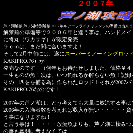
２００７
年
芦ノ湖解禁 芦ノ湖特別解禁 2007年ルアーフライチャレンジの準備は出来
解禁前の準備等で２００６年と違う事は、ハンドメイドの
に将丸（ワカサギ）が限定発売
９ｃｍは、まだ間に合いますよ！
そして2月中旬には、遂に
スーパーミノーイングロッ
KAKIPRO.76）が
発売なのです！（何年もお待たせしました、価格￥４
一生ものの魚！次は、いつ釣れるか解らない魚！記録
その一匹をを捕る為に作られたロッド！それが2007
KAKIPRO.76なのです！
2007年の芦ノ湖は、どう考えても大量に放流する事
2006年の入漁者数を考えれば収入が無い・・・・・
う事になりますね！
と言う事は！・・・・放流魚よりも、芦ノ湖に棲みつ
の事も真剣に考えなくては！