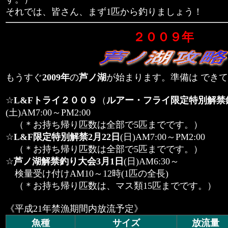
それでは、皆さん、まず1匹から釣りましょう！
２００９年
もうすぐ
2009年
の
芦ノ湖
が始まります。準備は でき
☆
L&Fトライ２００９
（
ルアー・フライ限定特別解禁
(土)AM7:00～PM2:00
（＊お持ち帰り匹数は全部で5匹までです。）
☆
L&F限定特別解禁2月22日
(日)AM7:00～PM2:00
（＊お持ち帰り匹数は全部で5匹までです。）
☆
芦ノ湖解禁釣り大会3月1日
(日)AM6:30～
検量受け付けAM10～12時(1匹の全長)
（＊お持ち帰り匹数は、マス類15匹までです。）
《平成21年禁漁期間内放流予定》
魚種
サイズ
放流量