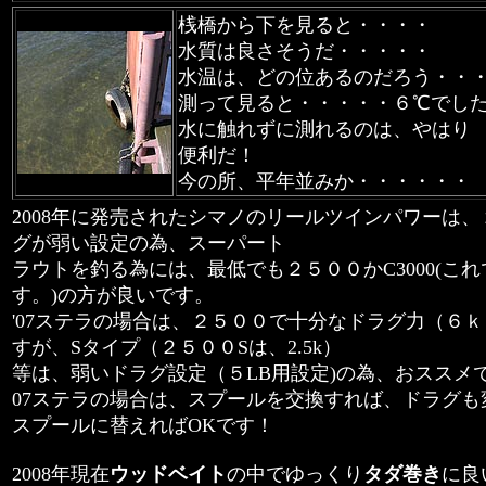
桟橋から下を見ると・・・・
水質は良さそうだ・・・・・
水温は、どの位あるのだろう・・
測って見ると・・・・・６℃でし
水に触れずに測れるのは、やはり
便利だ！
今の所、平年並みか・・・・・・
2008年に発売されたシマノのリールツインパワーは、
グが弱い設定の為、スーパート
ラウトを釣る為には、最低でも２５００かC3000(これで
す。)の方が良いです。
'07ステラの場合は、２５００で十分なドラグ力（６
すが、Sタイプ（２５００Sは、2.5k）
等は、弱いドラグ設定（５LB用設定)の為、おススメ
07ステラの場合は、スプールを交換すれば、ドラグ
スプールに替えればOKです！
2008年現在
ウッドベイト
の中でゆっくり
タダ巻き
に良