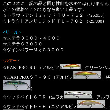
この２本に上記の品と同じ性能を求めては行けません
がこの価格でこのできなら良い！品です。
☆トラウトアンリミテッド ＴＵ－７６２ （\26,933）
☆トラウトアンリミテッド ＴＵ－７０２ （\25,988）
<リール>
☆ステラ３０００～４０００
☆ステラＣ３０００
☆ツインパワーＭｇＣ３０００
<ルアー>
☆KAKI PRO.９５（アルビノ
、グリーンベ
☆KAKI PRO.ＳＦ－９０（アルビノ
、将
）
☆ウッドベイト８ＦＲ（生ワカ
、アルワ
☆ウッドベイト９ＦＨ（ニジアルビノ
、