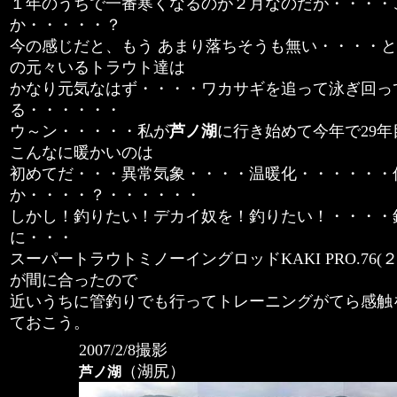
１年のうちで一番寒くなるのが２月なのだが・・・・
か・・・・・？
今の感じだと、もう あまり落ちそうも無い・・・・
の元々いるトラウト達は
かなり元気なはず・・・・ワカサギを追って泳ぎ回っ
る・・・・・・
ウ～ン・・・・・私が
芦ノ湖
に行き始めて今年で29
こんなに暖かいのは
初めてだ・・・異常気象・・・・温暖化・・・・・・
か・・・・？・・・・・・
しかし！釣りたい！デカイ奴を！釣りたい！・・・・
に・・・
スーパートラウトミノーイングロッドKAKI PRO.76
が間に合ったので
近いうちに管釣りでも行ってトレーニングがてら感触
ておこう。
2007/2/8撮影
（湖尻）
芦ノ湖