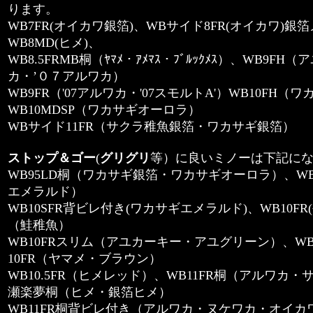
ります。
WB7FR(オイカワ銀箔)、WBサイド8FR(オイカワ)銀
WB8MD(ヒメ)、
WB8.5FRMB桐（ﾔﾏﾒ・ｱﾒﾏｽ・ﾌﾞﾙｯｸﾒｽ）、WB9
カ・’０７アルワカ）
WB9FR（'07アルワカ・'07スモルトA'）WB10FH（
WB10MDSP（ワカサギオーロラ）
WBサイド11FR（サクラ稚魚銀箔・ワカサギ銀箔）
ストップ＆ゴー
(
グリグリ
等）に良いミノーは下記に
WB95LD桐（ワカサギ銀箔・ワカサギオーロラ）、WB1
エメラルド）
WB10SFR背ビレ付き(ワカサギエメラルド)、WB10FR
（鮭稚魚）
WB10FRスリム（アユカーキー・アユグリーン）、W
10FR（ヤマメ・ブラウン）
WB10.5FR（ヒメレッド）、WB11FR桐（アルワカ・
瀬楽夢桐（ヒメ・銀箔ヒメ）
WB11FR桐背ビレ付き（アルワカ・ヌケワカ・オイカワ）