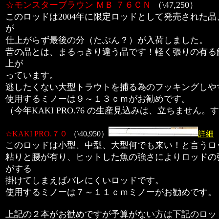
☆モンスターブラウン ＭＢ ７６ＣＮ
（\47,250）
このロッドは2004年に限定ロッドとして発売された品、
が
仕上がらず最後の分（たぶん？）が入荷しました。
昔の品とは、まるっきり違う品です！軽く張りの有る
上が
っています。
逃したくない大型トラウトを捕る為のフッキングしや
使用するミノーは９～１３ｃｍがお勧めです。
（今年KAKI PRO.76 の生産見込みは、立ちません
☆KAKI PRO.７０
（\40,950）
詳細
このロッドは小型、中型、大型何でも来い！と言うロ
粘りと腰が有り、ヒットした魚の強さによりロッドの
がする
掛けてしまえばバレにくいロッドです。
使用するミノーは７～１１ｃｍミノーがお勧めです。
上記の２本がお勧めですが予算がない方は下記のロッ