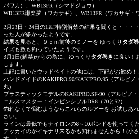
バワカ）、WB13FR（シマドジョウ）
WB13FR瀬楽夢（ワカサギ）、WB13FR（ワカサギ
2月23日・24日のL&F特別解禁の結果を聞くと・・
った人が多かったようです。
結果を見ると、９ｃｍ前後のミノーを ゆっくり
タダ巻
イズも数も釣っていたようです。
3月1日(解禁)からの為に、ゆっくり
タダ巻き
に良い！
します。
上記に書いたウッドベイトの他には、下記がお勧め！
ハンドメイドのKAKIPRO.90/KAKIPRO.95（ア
丸)
プラスティックモデルのKAKIPRO.SF-90（アルビ
ニルスマスター：インビンシブルDR8（70と52）
釣れなくて悩むようならこれらのルアーを お試しあ
さい。
ラインは最低でもナイロンの8～10ポンドを使ってく
デッカイのがイキナリ来るかも知れませんから！(小
す。）