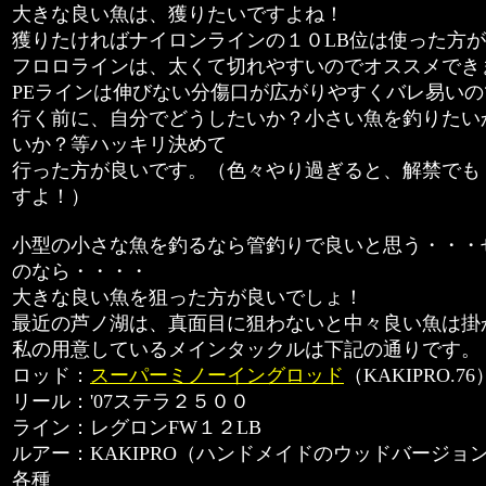
大きな良い魚は、獲りたいですよね！
獲りたければナイロンラインの１０LB位は使った方
フロロラインは、太くて切れやすいのでオススメでき
PEラインは伸びない分傷口が広がりやすくバレ易い
行く前に、自分でどうしたいか？小さい魚を釣りたい
いか？等ハッキリ決めて
行った方が良いです。（色々やり過ぎると、解禁でも
すよ！）
小型の小さな魚を釣るなら管釣りで良いと思う・・・
のなら・・・・
大きな良い魚を狙った方が良いでしょ！
最近の芦ノ湖は、真面目に狙わないと中々良い魚は掛
私の用意しているメインタックルは下記の通りです。
ロッド：
スーパーミノーイングロッド
（KAKIPRO.76
リール：'07ステラ２５００
ライン：レグロンFW１２LB
ルアー：KAKIPRO（ハンドメイドのウッドバージョ
各種