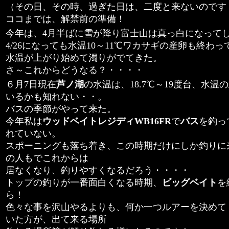
（その日、その時、過ぎた日は、二度と来ないのです
ココまでは、解禁前の準備！
今年は、4月半ばに雪が降り富士山は真っ白になって
4/26になっても水温10～11℃ワカサギの産卵も終わ
水温が上がり始めて濁りがでてきた。
さ～これからどうなる？・・・・
６月7日現在
芦ノ湖
の水温は、18.7℃～19度台、水
いるかも知れない・・。
バスの季節がやって来た。
今年私は
ウッドベイトレジディWB16FR
で
バス
を釣っ
れていない。
スポーニングも落ち着き、この時期だけにしか釣りに
の人もでこれからは
居なくなり、釣りやすくなるだろう・・・・
トップの釣りが一番面白くなる時期、
ビッグベイト
を
ら！
色々な事を沢山やるよりも、何か一つルアーを決めて 
いた方が、出て来る場所