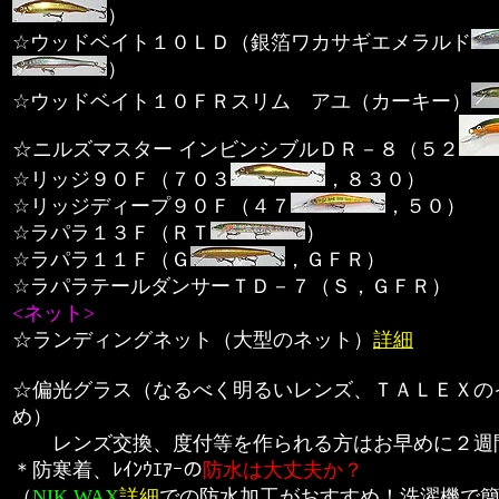
）
☆ウッドベイト１０ＬＤ（銀箔ワカサギエメラルド
）
☆ウッドベイト１０ＦＲスリム アユ（カーキー）
☆ニルズマスター インビンシブルＤＲ－８（５２
☆リッジ９０Ｆ（７０３
，８３０）
☆リッジディープ９０Ｆ（４７
，５０）
☆ラパラ１３Ｆ（ＲＴ
）
☆ラパラ１１Ｆ（Ｇ
，ＧＦＲ）
☆ラパラテールダンサーＴＤ－７（Ｓ，ＧＦＲ）
<ネット>
☆ランディングネット（大型のネット）
詳細
☆偏光グラス（なるべく明るいレンズ、ＴＡＬＥＸの
め）
レンズ交換、度付等を作られる方はお早めに２週
＊防寒着、ﾚｲﾝｳｴｱｰの
防水は大丈夫か？
（
NIK WAX
詳細
での防水加工がおすすめ！洗濯機で