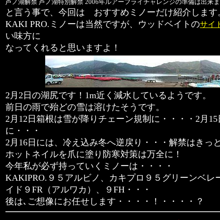
芦ノ湖解禁 芦ノ湖特別解禁
2006年ルアーフライチャレンジの準備は出来
と言う事で、今回は おすすめミノーだけ紹介します
KAKI PRO.ミノーは当然ですが、ウッドベイトの
サイド
い味方に
なってくれると思いますよ！
2月2日の湖尻です！1m近く減水しているようです。
前日の雨で殆どの雪は溶けたそうです。
2月12日箱根は雪が降りチェーン規制に・・・・2月1
に・・・
2月16日には、冷え込み冬へ逆戻り・・・解禁はきっ
ホットネイルを爪に塗り防寒対策は万全に！
今年私が必ず持っていくミノーは・・・・
KAKIPRO.９５アルビノ、カキプロ９５グリーンベ
イド９FR（アルワカ）、９FH・・・
後は､ご想像にお任せします・・・・！・・・・？