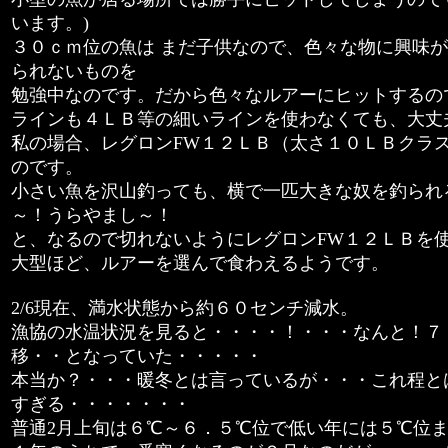
います。)
３０ｃｍ位の魚は まだ子供なので、色々な物に興味
られないものを
勉強中なのです。だから色々なルアーにヒットするの
ラインも４ＬＢ等の細いラインを使わなくても、大丈
私の場合、レグロンFW１２ＬＢ（太さ１０ＬＢクラ
のです。
小さい魚を沢山釣っても、横で一匹大きな奴を釣られ
～！うらやまし～！
と、なるので切れないようにレグロンFW１２ＬＢを
大型ほど、ルアーを選んで食わえるようです。
2/6現在、満水状態から約６０センチ減水。
漁協の水温状況を見ると・・・・！・・・なんと！７
移・・となっていた・・・・・
本当か？・・・暖冬とは言っているが・・・これ程と
すぎる・・・・・・・
普通2月上旬は６℃～６．５℃位で低い年には５℃位