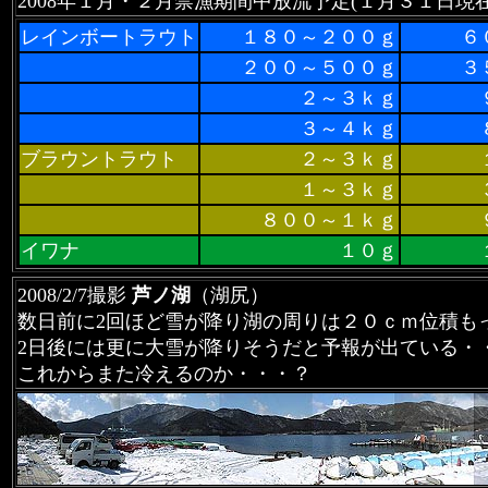
2008年１月・２月禁漁期間中放流予定(１月３１日現
レインボートラウト
１８０～２００ｇ
６０
２００～５００ｇ
３
２～３ｋｇ
３～４ｋｇ
ブラウントラウト
２～３ｋｇ
１～３ｋｇ
８００～１ｋｇ
イワナ
１０ｇ
2008/2/7撮影
芦ノ湖
（湖尻）
数日前に2回ほど雪が降り湖の周りは２０ｃｍ位積も
2日後には更に大雪が降りそうだと予報が出ている・
これからまた冷えるのか・・・？