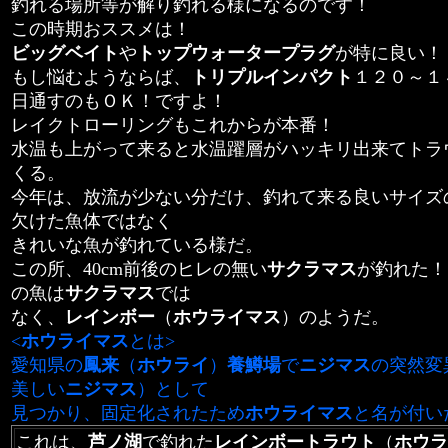
釣れる場所等が解り釣れる様になるのです！
この時期おススメは！
ビッグベイト
や
トップウォータープラグ
が特に良い！
もし悩むようならば、
トリプルインパクト
１２０～１
日通すのもＯＫ！ですよ！
レイクトローリングもこれからが本番！
水温も上がって来ると水温躍層がハッキリ出来てトラ
くる。
今年は、放流が少ない分だけ、釣れて来る良いサイズ
欠けた魚体ではなく
きれいな魚が釣れている様だ。
この所、40cm前後のヒレの無い
サクラマス
が釣れた！
の魚は
サクラマス
では
なく、
レインボー
（
ホウライマス
）のようだ。
<
ホウライマス
とは>
愛知県の
鳳来
（
ホウライ
）
養鱒場
で
ニジマス
の突然変
美しい
ニジマス
）として
見つかり、固定化されたため
ホウライマス
と名が付い
これは、
芦ノ湖
で釣れた
レインボートラウト
（
ホウラ