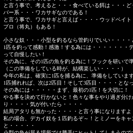
と言う事で、考えると・・・食べている餌は・・・ど
バー系・・・ワカサギなのである！
と言う事で、ワカサギと言えば・・・・ウッドベイト
プロ（将丸）もある！
小さな奴・・・小型を釣るなら管釣りでいい・・・・
1匹を釣って感動！感激！する為には・・・・・・・
って自慢したい！
その為に、その1匹の魚を釣る為に！フックを研いで
（この準備をしている時が、結構楽しい・・・・）
今年の私は、確実に1匹を捕る為に、準備をしていま
1匹捕れれば、次は2匹目！そして3匹目・・・・とな
その為には・・・・・まず、最初の1匹！を大切に！
やる事を決めて行かないと！色々な事をやり過ぎ分け
り・・・・気が付いたら・・・・
結局アタリも無かった・・・・と言う事になりますよ
私の場合、デカイ奴を１匹釣るぞ～！とミノーをキャ
と・・・・・
小型の魚が居る場所では勝手にヒットしてしまうので