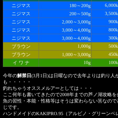
6,000
ニジマス
180～200g
3,500
ニジマス
200～500g
900k
ニジマス
2,000～3,000g
800k
ニジマス
3,000～4,000g
300k
ニジマス
3,000～4,000g
1,000g
500k
ブラウン
450k
ブラウン
1,000～3,000g
10g
100k
イ ワ ナ
今年の
解禁日
(3月1日)は日曜なので去年よりは釣り人
も・・・・・
釣れちゃうオススメルアーとしては・・・
ここ何年も書いてきたので2008年までの芦ノ湖攻略
魚の習性・本能・性格等はそうは変わらない筈なので
じです。
ハンドメイドのKAKIPRO.95（アルビノ・グリーン