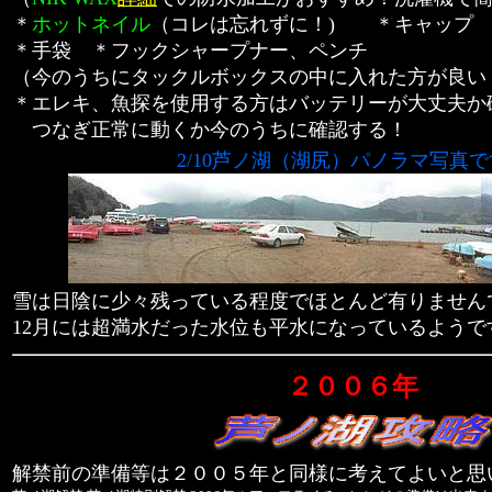
＊
ホットネイル
（コレは忘れずに！) ＊キャップ
＊手袋 ＊フックシャープナー、ペンチ
（今のうちにタックルボックスの中に入れた方が良い
＊エレキ、魚探を使用する方はバッテリーが大丈夫か
つなぎ正常に動くか今のうちに確認する！
2/10芦ノ湖（湖尻）パノラマ写真
雪は日陰に少々残っている程度でほとんど有りません
12月には超満水だった水位も平水になっているようで
２００６年
解禁前の準備等は２００５年と同様に考えてよいと思