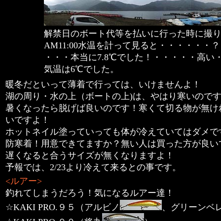
解禁日のボート代等を払いに行った時に撮
AM11:00水温を計って見ると・・・・・・
・・・本当に7.8℃でした！・・・・・高い
気温は6℃でした。
暖冬だといって薄着で行っては、いけませんよ！
湖の周り・水の上（ボートの上)は、やはり寒いので
暑くなったら脱げば良いのです！寒くて切る物が無け
いですよ！
ホットネイル塗っていっても体が冷えていてはダメで
防寒着！用意できてますか？無い人は買った方が良い
遅くなると合うサイズが無くなりますよ！
予報では、2/23より冷えて来るとの事です。
<ルアー>
釣れてしまうだろう！気になるルアー達！
☆KAKI PRO.９５（アルビノ
、グリーンベ